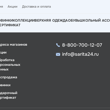
ия
Акции
Доставка и оплата
ОВИНКИ
КОЛЛЕКЦИИ
ВЕРХНЯЯ ОДЕЖДА
ОБУВЬ
ШКОЛЬНЫЙ АСС
ЕРТИФИКАТ
8-800-700-12-07
дреса магазинов
кции
info@sarita24.ru
бработка
ерсональных
анных
аспродажа
овинки
одарочный
ертификат