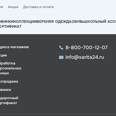
ия
Акции
Доставка и оплата
ОВИНКИ
КОЛЛЕКЦИИ
ВЕРХНЯЯ ОДЕЖДА
ОБУВЬ
ШКОЛЬНЫЙ АСС
ЕРТИФИКАТ
8-800-700-12-07
дреса магазинов
кции
info@sarita24.ru
бработка
ерсональных
анных
аспродажа
овинки
одарочный
ертификат