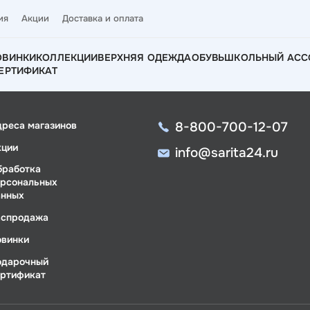
ия
Акции
Доставка и оплата
ОВИНКИ
КОЛЛЕКЦИИ
ВЕРХНЯЯ ОДЕЖДА
ОБУВЬ
ШКОЛЬНЫЙ АСС
ЕРТИФИКАТ
8-800-700-12-07
дреса магазинов
кции
info@sarita24.ru
бработка
ерсональных
анных
аспродажа
овинки
одарочный
ертификат