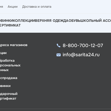
ия
Акции
Доставка и оплата
ОВИНКИ
КОЛЛЕКЦИИ
ВЕРХНЯЯ ОДЕЖДА
ОБУВЬ
ШКОЛЬНЫЙ АСС
ЕРТИФИКАТ
8-800-700-12-07
дреса магазинов
кции
info@sarita24.ru
бработка
ерсональных
анных
аспродажа
овинки
одарочный
ертификат