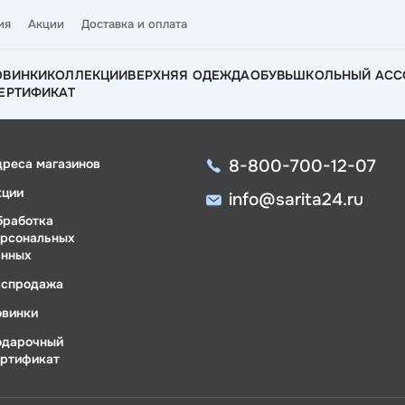
ия
Акции
Доставка и оплата
ОВИНКИ
КОЛЛЕКЦИИ
ВЕРХНЯЯ ОДЕЖДА
ОБУВЬ
ШКОЛЬНЫЙ АСС
ЕРТИФИКАТ
8-800-700-12-07
дреса магазинов
кции
info@sarita24.ru
бработка
ерсональных
анных
аспродажа
овинки
одарочный
ертификат