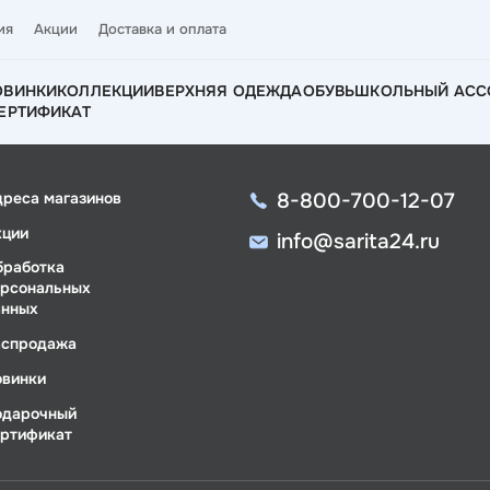
ия
Акции
Доставка и оплата
ОВИНКИ
КОЛЛЕКЦИИ
ВЕРХНЯЯ ОДЕЖДА
ОБУВЬ
ШКОЛЬНЫЙ АСС
ЕРТИФИКАТ
8-800-700-12-07
дреса магазинов
кции
info@sarita24.ru
бработка
ерсональных
анных
аспродажа
овинки
одарочный
ертификат