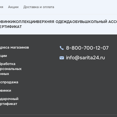
ия
Акции
Доставка и оплата
ОВИНКИ
КОЛЛЕКЦИИ
ВЕРХНЯЯ ОДЕЖДА
ОБУВЬ
ШКОЛЬНЫЙ АСС
ЕРТИФИКАТ
8-800-700-12-07
дреса магазинов
кции
info@sarita24.ru
бработка
ерсональных
анных
аспродажа
овинки
одарочный
ертификат