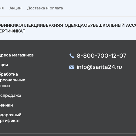
ия
Акции
Доставка и оплата
ОВИНКИ
КОЛЛЕКЦИИ
ВЕРХНЯЯ ОДЕЖДА
ОБУВЬ
ШКОЛЬНЫЙ АСС
ЕРТИФИКАТ
8-800-700-12-07
дреса магазинов
кции
info@sarita24.ru
бработка
ерсональных
анных
аспродажа
овинки
одарочный
ертификат