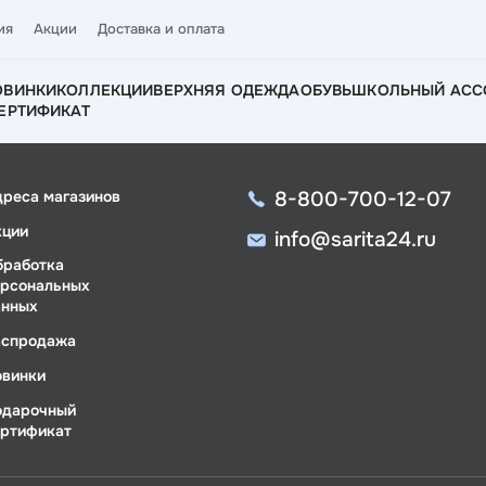
ия
Акции
Доставка и оплата
ОВИНКИ
КОЛЛЕКЦИИ
ВЕРХНЯЯ ОДЕЖДА
ОБУВЬ
ШКОЛЬНЫЙ АСС
ЕРТИФИКАТ
8-800-700-12-07
дреса магазинов
кции
info@sarita24.ru
бработка
ерсональных
анных
аспродажа
овинки
одарочный
ертификат