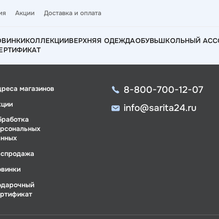
ия
Акции
Доставка и оплата
ОВИНКИ
КОЛЛЕКЦИИ
ВЕРХНЯЯ ОДЕЖДА
ОБУВЬ
ШКОЛЬНЫЙ АСС
ЕРТИФИКАТ
8-800-700-12-07
дреса магазинов
кции
info@sarita24.ru
бработка
ерсональных
анных
аспродажа
овинки
одарочный
ертификат