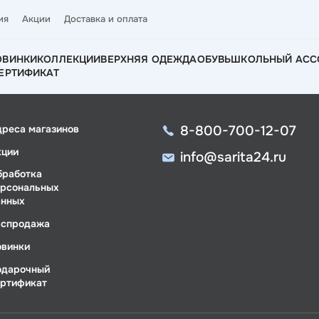
ия
Акции
Доставка и оплата
ОВИНКИ
КОЛЛЕКЦИИ
ВЕРХНЯЯ ОДЕЖДА
ОБУВЬ
ШКОЛЬНЫЙ АСС
ЕРТИФИКАТ
8-800-700-12-07
дреса магазинов
кции
info@sarita24.ru
бработка
ерсональных
анных
аспродажа
овинки
одарочный
ертификат