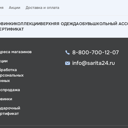
ия
Акции
Доставка и оплата
ОВИНКИ
КОЛЛЕКЦИИ
ВЕРХНЯЯ ОДЕЖДА
ОБУВЬ
ШКОЛЬНЫЙ АСС
ЕРТИФИКАТ
8-800-700-12-07
дреса магазинов
кции
info@sarita24.ru
бработка
ерсональных
анных
аспродажа
овинки
одарочный
ертификат