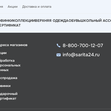
ия
Акции
Доставка и оплата
ОВИНКИ
КОЛЛЕКЦИИ
ВЕРХНЯЯ ОДЕЖДА
ОБУВЬ
ШКОЛЬНЫЙ АСС
ЕРТИФИКАТ
8-800-700-12-07
дреса магазинов
кции
info@sarita24.ru
бработка
ерсональных
анных
аспродажа
овинки
одарочный
ертификат