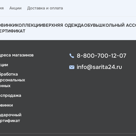
ия
Акции
Доставка и оплата
ОВИНКИ
КОЛЛЕКЦИИ
ВЕРХНЯЯ ОДЕЖДА
ОБУВЬ
ШКОЛЬНЫЙ АСС
ЕРТИФИКАТ
8-800-700-12-07
дреса магазинов
кции
info@sarita24.ru
бработка
ерсональных
анных
аспродажа
овинки
одарочный
ертификат