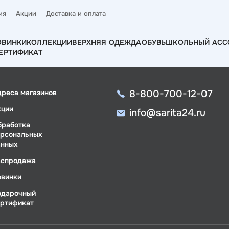
ия
Акции
Доставка и оплата
ОВИНКИ
КОЛЛЕКЦИИ
ВЕРХНЯЯ ОДЕЖДА
ОБУВЬ
ШКОЛЬНЫЙ АСС
ЕРТИФИКАТ
8-800-700-12-07
дреса магазинов
кции
info@sarita24.ru
бработка
ерсональных
анных
аспродажа
овинки
одарочный
ертификат