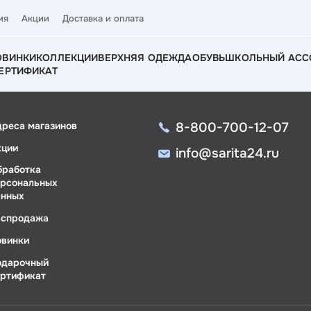
ия
Акции
Доставка и оплата
ОВИНКИ
КОЛЛЕКЦИИ
ВЕРХНЯЯ ОДЕЖДА
ОБУВЬ
ШКОЛЬНЫЙ АСС
ЕРТИФИКАТ
8-800-700-12-07
дреса магазинов
кции
info@sarita24.ru
бработка
ерсональных
анных
аспродажа
овинки
одарочный
ертификат