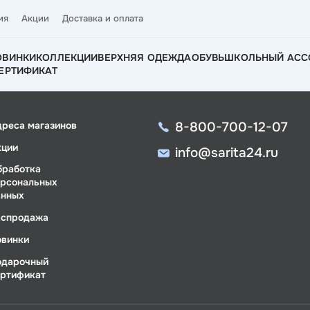
ия
Акции
Доставка и оплата
ОВИНКИ
КОЛЛЕКЦИИ
ВЕРХНЯЯ ОДЕЖДА
ОБУВЬ
ШКОЛЬНЫЙ АСС
ЕРТИФИКАТ
8-800-700-12-07
дреса магазинов
кции
info@sarita24.ru
бработка
ерсональных
анных
аспродажа
овинки
одарочный
ертификат